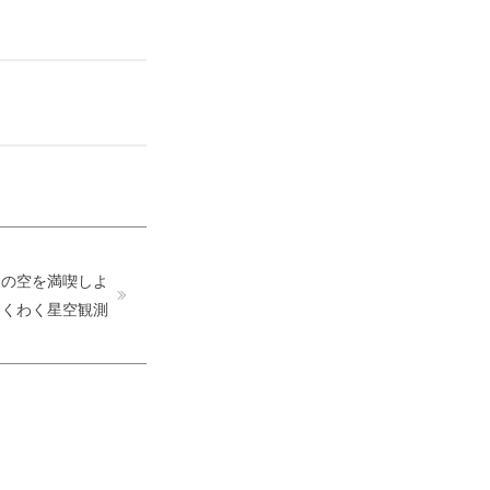
山の空を満喫しよ
わくわく星空観測