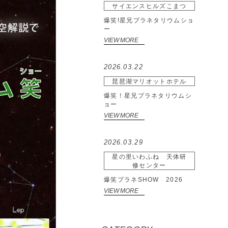
サイエンスヒルズこまつ
爆笑!星兄プラネタリウムショ
ー
VIEW MORE
2026.03.22
琵琶湖マリオットホテル
爆笑！星兄プラネタリウムシ
ョー
VIEW MORE
2026.03.29
星の里いわふね 天体研
修センター
爆笑プラネSHOW 2026
VIEW MORE