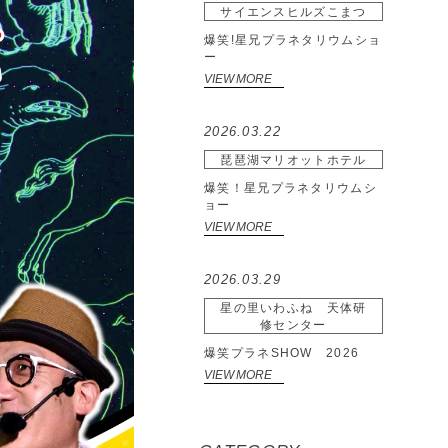
サイエンスヒルズこまつ
爆笑!星兄プラネタリウムショ
ー
VIEW MORE
2026.03.22
琵琶湖マリオットホテル
爆笑！星兄プラネタリウムシ
ョー
VIEW MORE
2026.03.29
星の里いわふね 天体研
修センター
爆笑プラネSHOW 2026
VIEW MORE