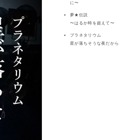
に〜
夢★伝説
〜はるか時を超えて〜
プラネタリウム
星が落ちそうな夜だから