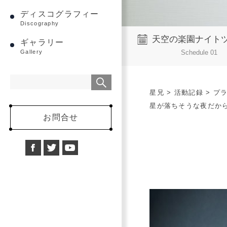
ディスコグラフィー
Discography
天空の楽園ナイト
ギャラリー
Schedule 01
Gallery
星兄
>
活動記録
>
プ
星が落ちそうな夜だか
お問合せ