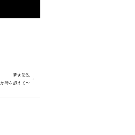
夢★伝説
るか時を超えて〜